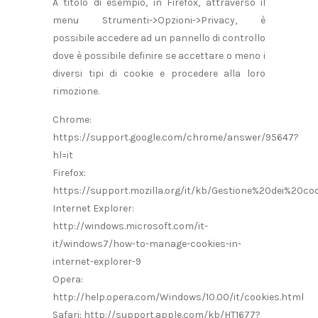
A titolo di esempio, in Firefox, attraverso il
menu Strumenti->Opzioni->Privacy, è
possibile accedere ad un pannello di controllo
dove è possibile definire se accettare o meno i
diversi tipi di cookie e procedere alla loro
rimozione.
Chrome:
https://support.google.com/chrome/answer/95647?
hl=it
Firefox:
https://support.mozilla.org/it/kb/Gestione%20dei%20co
Internet Explorer:
http://windows.microsoft.com/it-
it/windows7/how-to-manage-cookies-in-
internet-explorer-9
Opera:
http://help.opera.com/Windows/10.00/it/cookies.html
Safari: http://support.apple.com/kb/HT1677?